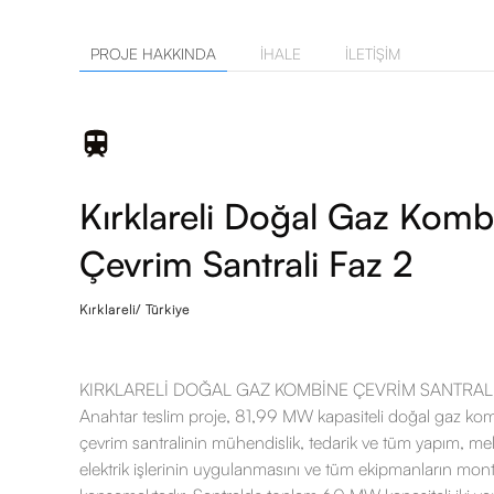
PROJE HAKKINDA
İHALE
İLETIŞIM
Kırklareli Doğal Gaz Komb
Çevrim Santrali Faz 2
Kırklareli/ Türkiye
KIRKLARELİ DOĞAL GAZ KOMBİNE ÇEVRİM SANTRALİ 
Anahtar teslim proje, 81,99 MW kapasiteli doğal gaz ko
çevrim santralinin mühendislik, tedarik ve tüm yapım, me
elektrik işlerinin uygulanmasını ve tüm ekipmanların mont