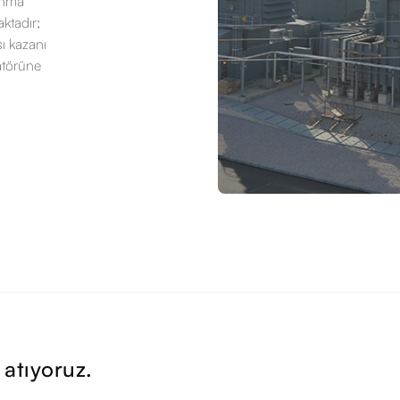
anma
tadır;
sı kazanı
atörüne
 atıyoruz.