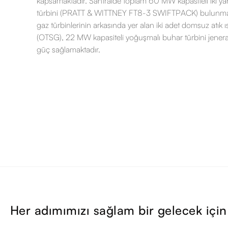
kapsamaktadır. Santralde toplam 60 MW kapasiteli iki y
türbini (PRATT & WITTNEY FT8-3 SWIFTPACK) bulunmak
gaz türbinlerinin arkasında yer alan iki adet domsuz atık ı
(OTSG), 22 MW kapasiteli yoğuşmalı buhar türbini jener
güç sağlamaktadır.
Her adımımızı sağlam bir gelecek için