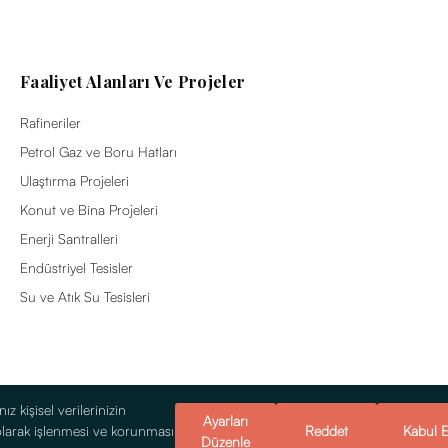
Faaliyet Alanları Ve Projeler
Rafineriler
Petrol Gaz ve Boru Hatları
Ulaştırma Projeleri
Konut ve Bina Projeleri
Enerji Santralleri
Endüstriyel Tesisler
Su ve Atık Su Tesisleri
z kişisel verilerinizin
Ayarları
olarak işlenmesi ve korunması
Reddet
Kabul E
Düzenle
ı
© 2026 Alsim Alarko Sanayi Tesisleri v