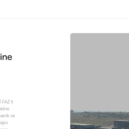
ine
FAZ II
mbine
kanik ve
ajını