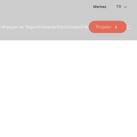
Merkez
TR
Projeler
rı
Kariyer ve Yaşam
Haberler
Sürdürülebilirlik