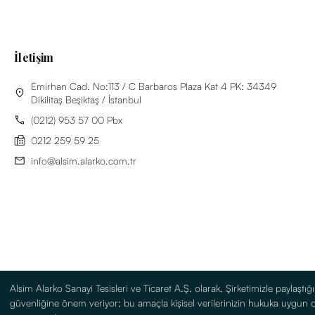
İletişim
Emirhan Cad. No:113 / C Barbaros Plaza Kat 4 PK: 34349
Dikilitaş Beşiktaş / İstanbul
(0212) 953 57 00 Pbx
0212 259 59 25
info@alsim.alarko.com.tr
Alsim Alarko Sanayi Tesisleri ve Ticaret A.Ş. olarak, Şirketimizle paylaştığını
güvenliğine önem veriyor; bu amaçla kişisel verilerinizin hukuka uygun 
Bilgi Toplumu Hizmetleri
Kullanım Koşulları
Site Haritas
English