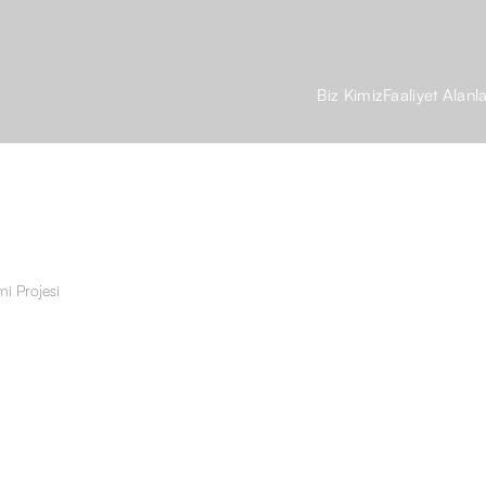
Biz Kimiz
Faaliyet Alanla
mi Projesi