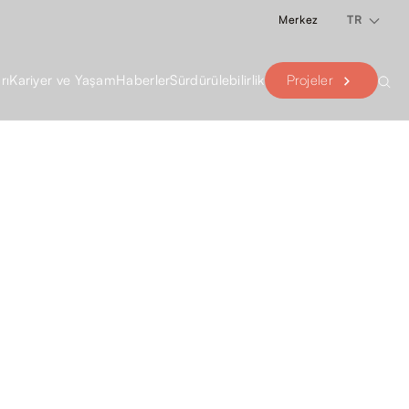
Merkez
TR
Projeler
rı
Kariyer ve Yaşam
Haberler
Sürdürülebilirlik