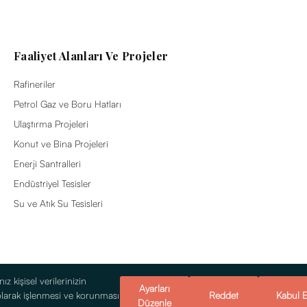
Faaliyet Alanları Ve Projeler
Rafineriler
Petrol Gaz ve Boru Hatları
Ulaştırma Projeleri
Konut ve Bina Projeleri
Enerji Santralleri
Endüstriyel Tesisler
Su ve Atık Su Tesisleri
z kişisel verilerinizin
Ayarları
olarak işlenmesi ve korunması
Reddet
Kabul E
Düzenle
ı
© 2026 Alsim Alarko Sanayi Tesisleri v