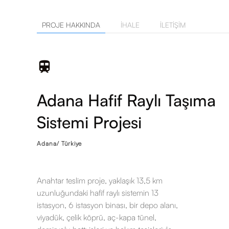
PROJE HAKKINDA
İHALE
İLETIŞIM
Adana Hafif Raylı Taşıma
Sistemi Projesi
Adana/ Türkiye
Anahtar teslim proje, yaklaşık 13,5 km
uzunluğundaki hafif raylı sistemin 13
istasyon, 6 istasyon binası, bir depo alanı,
viyadük, çelik köprü, aç-kapa tünel,