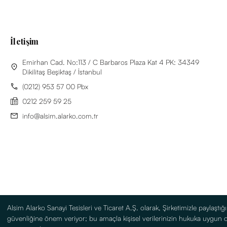
İletişim
Emirhan Cad. No:113 / C Barbaros Plaza Kat 4 PK: 34349
Dikilitaş Beşiktaş / İstanbul
(0212) 953 57 00 Pbx
0212 259 59 25
info@alsim.alarko.com.tr
Alsim Alarko Sanayi Tesisleri ve Ticaret A.Ş. olarak, Şirketimizle paylaştığını
güvenliğine önem veriyor; bu amaçla kişisel verilerinizin hukuka uygun 
Bilgi Toplumu Hizmetleri
Kullanım Koşulları
Site Haritas
English